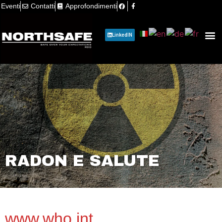
Eventi
Contatti
Approfondimenti
LinkedIN
Hanno Parlato 
RADON E SALUTE
www.who.int