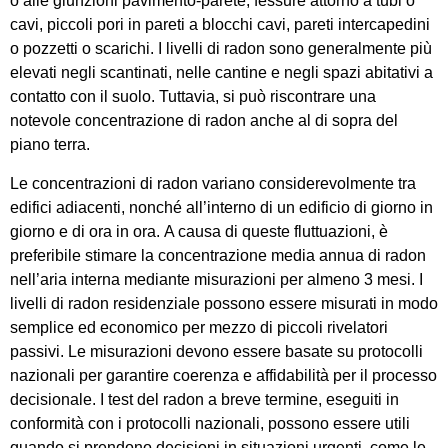
o alle giunzioni pavimento-parete, fessure attorno a tubi o
cavi, piccoli pori in pareti a blocchi cavi, pareti intercapedini
o pozzetti o scarichi. I livelli di radon sono generalmente più
elevati negli scantinati, nelle cantine e negli spazi abitativi a
contatto con il suolo. Tuttavia, si può riscontrare una
notevole concentrazione di radon anche al di sopra del
piano terra.
Le concentrazioni di radon variano considerevolmente tra
edifici adiacenti, nonché all’interno di un edificio di giorno in
giorno e di ora in ora. A causa di queste fluttuazioni, è
preferibile stimare la concentrazione media annua di radon
nell’aria interna mediante misurazioni per almeno 3 mesi. I
livelli di radon residenziale possono essere misurati in modo
semplice ed economico per mezzo di piccoli rivelatori
passivi. Le misurazioni devono essere basate su protocolli
nazionali per garantire coerenza e affidabilità per il processo
decisionale. I test del radon a breve termine, eseguiti in
conformità con i protocolli nazionali, possono essere utili
quando si prendono decisioni in situazioni urgenti, come le