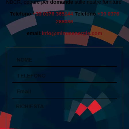
NBCR, oppure per
domande
sulle nostre forniture
Telefono
+39 0376 365144
Telefono
+39 0376
288086
email:
info@minusenergie.com